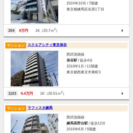
2024年10月 / 7階建
東京都練馬区谷原1丁目
2
204
9万円
1K（25.7ｍ
）
スクエアシティ東京保谷
マンション
西武池袋線
保谷駅
/ 徒歩4分
2019年1月 / 11階建
東京都西東京市東町3
2
1103
9.4万円
1K（26.51ｍ
）
ラフィスタ練馬
マンション
西武池袋線
練馬高野台駅
/ 徒歩12分
2016年6月 / 5階建