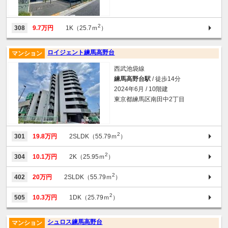
2
308
9.7万円
1K（25.7ｍ
）
ロイジェント練馬高野台
マンション
西武池袋線
練馬高野台駅
/ 徒歩14分
2024年6月 / 10階建
東京都練馬区南田中2丁目
2
301
19.8万円
2SLDK（55.79ｍ
）
2
304
10.1万円
2K（25.95ｍ
）
2
402
20万円
2SLDK（55.79ｍ
）
2
505
10.3万円
1DK（25.79ｍ
）
シュロス練馬高野台
マンション