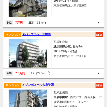
1986年11月 / 3階建
東京都練馬区大泉学園町2
2
102
7万円
2DK（38ｍ
）
スパシエベレーザ練馬
マンション
西武池袋線
練馬高野台駅
/ 徒歩7分
2007年8月 / 7階建
東京都練馬区南田中3丁目
2
706
7.5万円
1K（22.54ｍ
）
メゾンボヌール大泉学園
マンション
西武池袋線
大泉学園駅
/ 西武バス 西長久保 バ
ス乗車時間15分 停歩2分
2022年6月 / 5階建