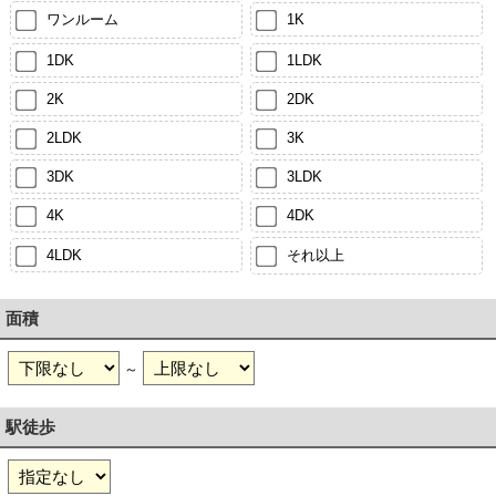
ワンルーム
1K
1DK
1LDK
2K
2DK
2LDK
3K
3DK
3LDK
4K
4DK
4LDK
それ以上
面積
～
駅徒歩