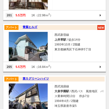
2
201
5.5万円
1K（22.98ｍ
）
青葉ヒルズ
アパート
西武新宿線
上井草駅
/ 徒歩14分
1993年10月 / 2階建
東京都練馬区下石神井5丁目
2
205
5.5万円
1K（16.84ｍ
）
第５グリーンハイツ
アパート
西武池袋線
大泉学園駅
/ 西武バス 風致地区 バ
ス乗車時間13分 停歩7分
1994年4月 / 2階建
埼玉県新座市栄5