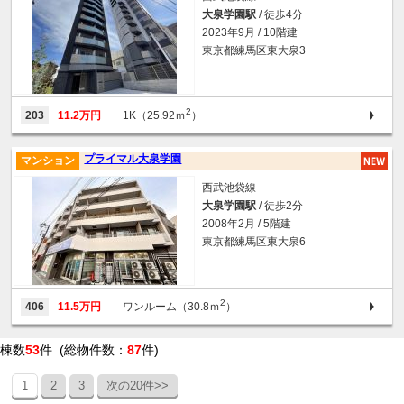
大泉学園駅
/ 徒歩4分
2023年9月 / 10階建
東京都練馬区東大泉3
2
203
11.2万円
1K（25.92ｍ
）
プライマル大泉学園
マンション
西武池袋線
大泉学園駅
/ 徒歩2分
2008年2月 / 5階建
東京都練馬区東大泉6
2
406
11.5万円
ワンルーム（30.8ｍ
）
棟数
53
件 (総物件数：
87
件)
1
2
3
次の20件>>