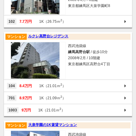
東京都練馬区大泉学園町8
2
102
7.7万円
1K（26.75ｍ
）
ルクレ高野台レジデンス
マンション
西武池袋線
練馬高野台駅
/ 徒歩10分
2008年2月 / 10階建
東京都練馬区高野台4丁目
2
104
8.4万円
1K（21.01ｍ
）
2
701
8.9万円
1K（21.09ｍ
）
2
1003
9万円
1K（21.01ｍ
）
大泉学園の1K賃貸マンション
マンション
西武池袋線