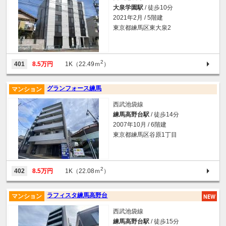
大泉学園駅
/ 徒歩10分
2021年2月 / 5階建
東京都練馬区東大泉2
2
401
8.5万円
1K（22.49ｍ
）
グランフォース練馬
マンション
西武池袋線
練馬高野台駅
/ 徒歩14分
2007年10月 / 6階建
東京都練馬区谷原1丁目
2
402
8.5万円
1K（22.08ｍ
）
ラフィスタ練馬高野台
マンション
西武池袋線
練馬高野台駅
/ 徒歩15分