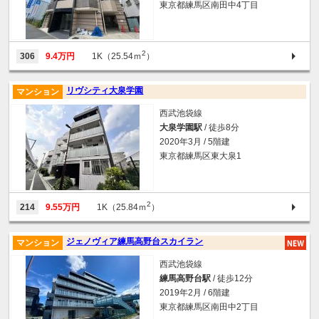
東京都練馬区南田中4丁目
2
306
9.4万円
1K（25.54ｍ
）
リヴシティ大泉学園
マンション
西武池袋線
大泉学園駅
/ 徒歩8分
2020年3月 / 5階建
東京都練馬区東大泉1
2
214
9.55万円
1K（25.84ｍ
）
ジェノヴィア練馬高野台スカイラン
マンション
西武池袋線
練馬高野台駅
/ 徒歩12分
2019年2月 / 6階建
東京都練馬区南田中2丁目