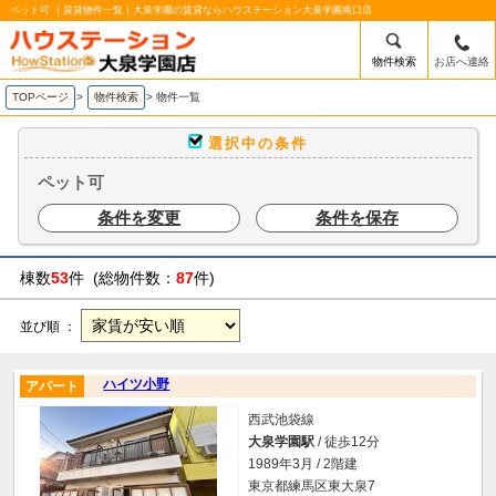
ペット可 ｜賃貸物件一覧｜大泉学園の賃貸ならハウステーション大泉学園南口店
物件検索
お店へ連絡
TOPページ
>
物件検索
>
物件一覧
選択中の条件
ペット可
条件を変更
条件を保存
棟数
53
件 (総物件数：
87
件)
並び順 ：
ハイツ小野
アパート
西武池袋線
大泉学園駅
/ 徒歩12分
1989年3月 / 2階建
東京都練馬区東大泉7