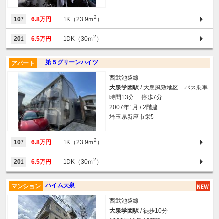
2
107
6.8万円
1K（23.9ｍ
）
2
201
6.5万円
1DK（30ｍ
）
第５グリーンハイツ
アパート
西武池袋線
大泉学園駅
/ 大泉風致地区 バス乗車
時間13分 停歩7分
2007年1月 / 2階建
埼玉県新座市栄5
2
107
6.8万円
1K（23.9ｍ
）
2
201
6.5万円
1DK（30ｍ
）
ハイム大泉
マンション
西武池袋線
大泉学園駅
/ 徒歩10分