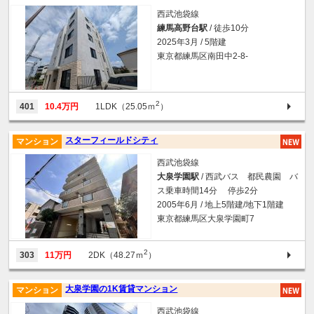
西武池袋線
練馬高野台駅
/ 徒歩10分
2025年3月 / 5階建
東京都練馬区南田中2-8-
2
401
10.4万円
1LDK（25.05ｍ
）
スターフィールドシティ
マンション
西武池袋線
大泉学園駅
/ 西武バス 都民農園 バ
ス乗車時間14分 停歩2分
2005年6月 / 地上5階建/地下1階建
東京都練馬区大泉学園町7
2
303
11万円
2DK（48.27ｍ
）
大泉学園の1K賃貸マンション
マンション
西武池袋線