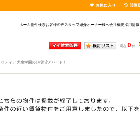
お気に入り
閲覧
ホーム
物件検索
お客様の声
スタッフ紹介
オーナー様へ
会社概要
採用情報
0
現在
件
ロディア 大泉学園の1K賃貸アパート！