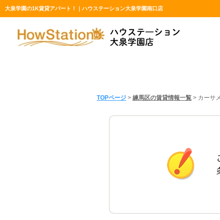
大泉学園の1K賃貸アパート！｜ハウステーション大泉学園南口店
TOPページ
>
練馬区の賃貸情報一覧
>
カーサメ