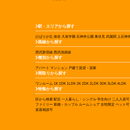
駅・エリアから探す
ひばりが丘
保谷
大泉学園
石神井公園
東伏見
武蔵関
上石神
路線から探す
西武新宿線
西武池袋線
種別から探す
アパート
マンション
戸建て賃貸・貸家
間取りから探す
ワンルーム
1K
1DK
1LDK
2K
2DK
2LDK
3DK
3LDK
4LDK
特集から探す
区から検索
駅近
一人暮らし・シングル
学生向け
二人入居可
ファミリー
新婚・カップル
ルームシェア
女性限定
ペット可
楽器相談可