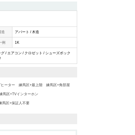
構造
アパート / 木造
一例
1K
リング / エアコン / クロゼット / シューズボック
/
グヒーター
練馬区+最上階
練馬区+角部屋
練馬区+TVインターホン
練馬区+保証人不要