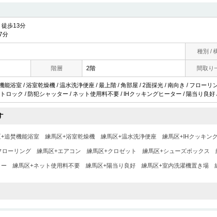
徒歩13分
7分
種別 / 
階層
2階
間取り
機能浴室 / 浴室乾燥機 / 温水洗浄便座 / 最上階 / 角部屋 / 2面採光 / 南向き / フロー
オートロック / 防犯シャッター / ネット使用料不要 / IHクッキングヒーター / 陽当り良好 
す
区+追焚機能浴室
練馬区+浴室乾燥機
練馬区+温水洗浄便座
練馬区+IHクッキン
フローリング
練馬区+エアコン
練馬区+クロゼット
練馬区+シューズボックス
ター
練馬区+ネット使用料不要
練馬区+陽当り良好
練馬区+室内洗濯機置き場