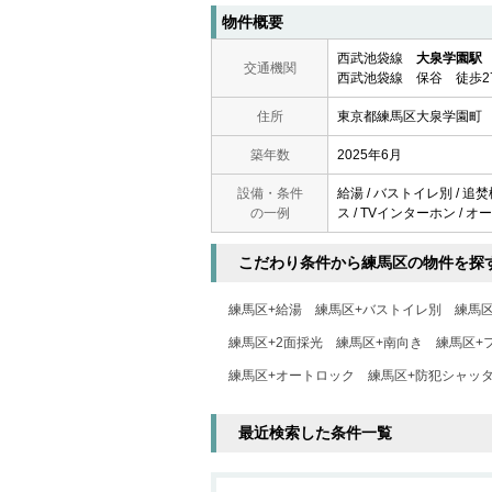
物件概要
西武池袋線
大泉学園駅
交通機関
西武池袋線 保谷 徒歩2
住所
東京都練馬区大泉学園町
築年数
2025年6月
設備・条件
給湯 / バストイレ別 / 追焚
の一例
ス / TVインターホン / 
こだわり条件から練馬区の物件を探
練馬区+給湯
練馬区+バストイレ別
練馬
練馬区+2面採光
練馬区+南向き
練馬区+
練馬区+オートロック
練馬区+防犯シャッ
最近検索した条件一覧