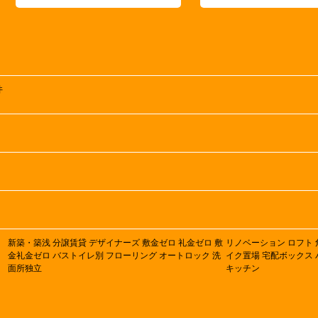
井
新築・築浅
分譲賃貸
デザイナーズ
敷金ゼロ
礼金ゼロ
敷
リノベーション
ロフト
金礼金ゼロ
バストイレ別
フローリング
オートロック
洗
イク置場
宅配ボックス
面所独立
キッチン